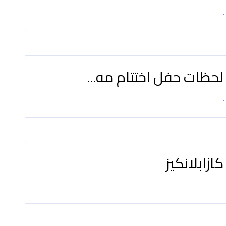
..
حظات حفل اختتام مه...
..
كازابلانكيز
..