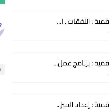
مية : النفقات.. ا...
..
مية : برنامج عمل...
..
مية : إعداد الميز...