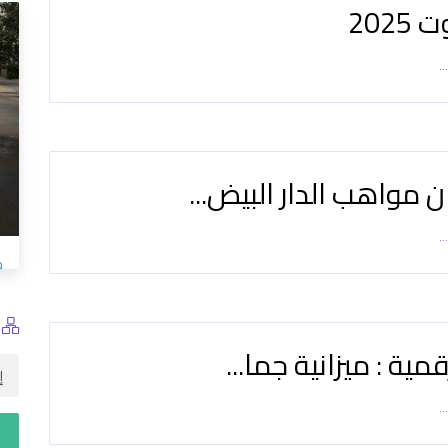
2025
..
 مواهب الدار البيض...
..
خدمة الإيواء والذبح لفا
مية : ميزانية جما...
الحضرية
5/18/2026
..