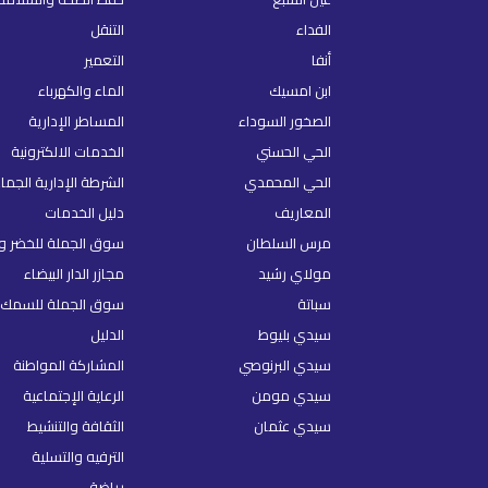
الفداء
التنقل
أنفا
التعمير
ابن امسيك
الماء والكهرباء
الصخور السوداء
المساطر الإدارية
الحي الحسني
الخدمات الالكترونية
الحي المحمدي
الشرطة الإدارية الجما
المعاريف
دليل الخدمات
مرس السلطان
سوق الجملة للخضر و 
مولاي رشيد
مجازر الدار البيضاء
سباتة
سوق الجملة للسمك
سيدي بليوط
الدليل
سيدي البرنوصي
المشاركة المواطنة
سيدي مومن
الرعاية الإجتماعية
سيدي عثمان
الثقافة والتنشيط
الترفيه والتسلية
رياضة