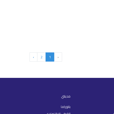
›
2
1
‹
مدينتي
بانوراما
القطب الاقتصادي