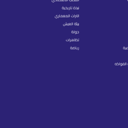
نبذة تاريخية
التراث المعماري
بيئة العيش
جولة
تظاهرات
عية
رياضة
الفواكه