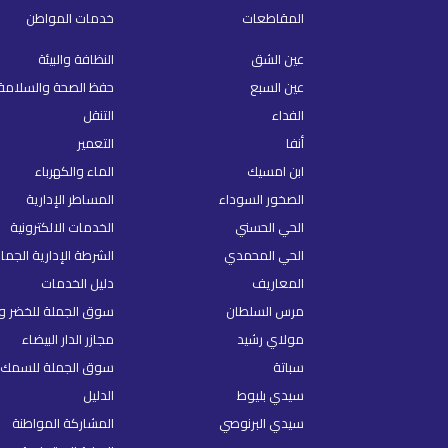
المقاطعات
خدمات المواطن
عين الشق
النظافة والبيئة
عين السبع
حفظ الصحة والسلامة
الفداء
التنقل
أنفا
التعمير
ابن امسيك
الماء والكهرباء
الصخور السوداء
المساطر الإدارية
الحي الحسني
الخدمات الالكترونية
الحي المحمدي
الشرطة الإدارية الجما
المعاريف
دليل الخدمات
مرس السلطان
سوق الجملة للخضر و 
مولاي رشيد
مجازر الدار البيضاء
سباتة
سوق الجملة للسمك
سيدي بليوط
الدليل
سيدي البرنوصي
المشاركة المواطنة