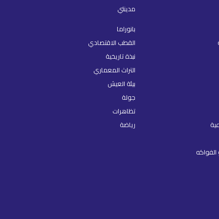
مدينتي
بانوراما
القطب الاقتصادي
نبذة تاريخية
التراث المعماري
بيئة العيش
جولة
تظاهرات
عية
رياضة
الفواكه