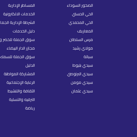
الصخور السوداء
المساطر الإدارية
الحي الحسني
الخدمات الالكترونية
الحي المحمدي
الشرطة الإدارية الجما
المعاريف
دليل الخدمات
مرس السلطان
سوق الجملة للخضر و 
مولاي رشيد
مجازر الدار البيضاء
سباتة
سوق الجملة للسمك
سيدي بليوط
الدليل
سيدي البرنوصي
المشاركة المواطنة
سيدي مومن
الرعاية الإجتماعية
سيدي عثمان
الثقافة والتنشيط
الترفيه والتسلية
رياضة