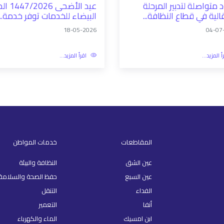
متواصلة لتدبير المرحلة
عيد الأضحى /2026
قالية في قطاع النظافة...
البيضاء للخدمات توفر خدمة...
18-05-2026
04-07
أ المزيد...
اقرأ المزيد...
المقاطعات
خدمات المواطن
عين الشق
النظافة والبيئة
عين السبع
حفظ الصحة والسلامة
الفداء
التنقل
أنفا
التعمير
ابن امسيك
الماء والكهرباء