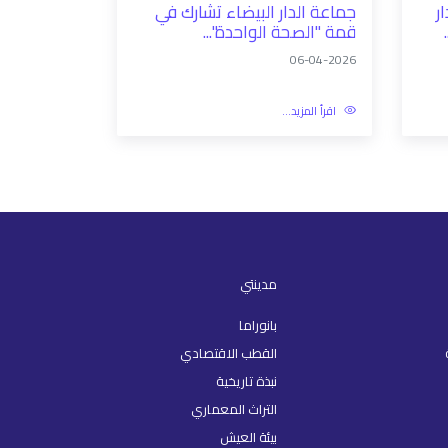
1447 الدار
جماعة الدار البيضاء تشارك في
قمة "الصحة الواحدة"...
06-04-2026
اقرأ المزيد...
مدينتي
بانوراما
القطب الاقتصادي
نبذة تاريخية
التراث المعماري
بيئة العيش