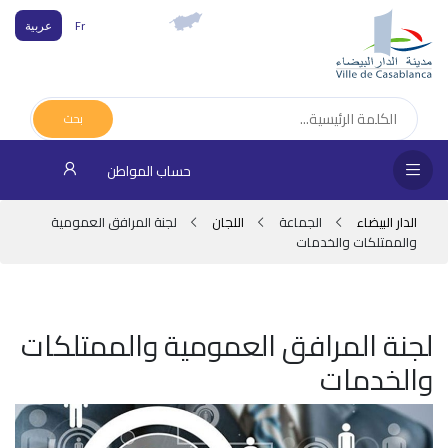
Fr
عربية
الص
الرئ
بحث
الجم
حساب المواطن
المقا
الدار البيضاء
الجماعة
اللجان
لجنة المرافق العمومية
والممتلكات والخدمات
خدم
المو
لجنة المرافق العمومية والممتلكات
شرك
والخدمات
مدي