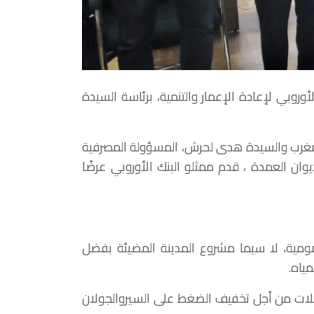
سيدة نبيلة ارميلي، يومه الثلاثاء 29 مارس 2022، وفدا عن البنك الأوروبي لإعادة الإعمار والتنمية، برئاسة السيدة
 بالمغرب والسيدة هدى لحرش، المسؤولة المصرفية
وان العمدة ، قدم ممثلو البنك الأوروبي عرضًا
لعمومية، لا سيما مشروع المدينة المضيئة بفضل
ياه.
افلات من أجل تخفيف الضغط على السيروالجولان