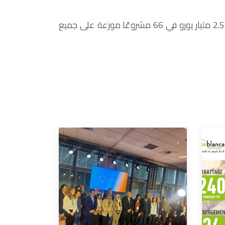
للتذكير، المغرب عضو مؤسس للبنك الأوروبي لإعادة الإعمار والتنمية. ومنذ سنة 2012، استثمر البنك ما يقرب من 2.5 مليار يورو في 66 مشروعًا موزعة على جميع