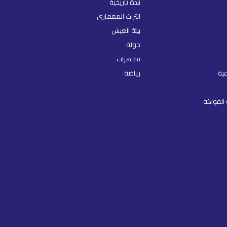
نبذة تاريخية
التراث المعماري
بيئة العيش
جولة
تظاهرات
عية
رياضة
الفواكه