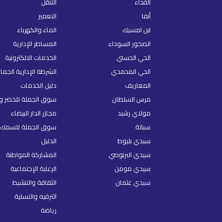
الفداء
التنقل
أنفا
التعمير
ابن امسيك
الماء والكهرباء
الصخور السوداء
المساطر الإدارية
الحي الحسني
الخدمات الالكترونية
الحي المحمدي
الشرطة الإدارية الجما
المعاريف
دليل الخدمات
مرس السلطان
سوق الجملة للخضر و 
مولاي رشيد
مجازر الدار البيضاء
سباتة
سوق الجملة للسمك
سيدي بليوط
الدليل
سيدي البرنوصي
المشاركة المواطنة
سيدي مومن
الرعاية الإجتماعية
سيدي عثمان
الثقافة والتنشيط
الترفيه والتسلية
رياضة