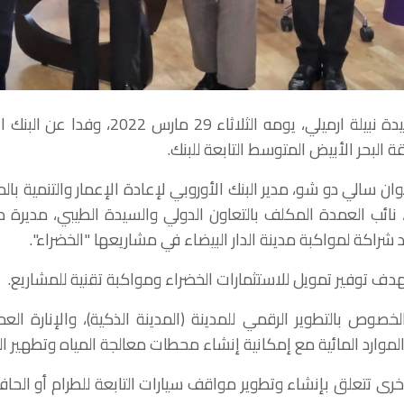
استقبلت رئيسة مجلس جماعة الدار البيضاء ال
وان سالي دو شو، مدير البنك الأوروبي لإعادة الإعمار والتنمية
 نائب العمدة المكلف بالتعاون الدولي والسيدة الطيبي، مديرة دي
كة لمواكبة مدينة الدار البيضاء في مشاريعها "الخضراء".
ف توفير تمويل للاستثمارات الخضراء ومواكبة تقنية للمشاريع.
لخصوص بالتطوير الرقمي للمدينة (المدينة الذكية)، والإنارة ا
لموارد المائية مع إمكانية إنشاء محطات معالجة المياه وتطهير الم
خرى تتعلق بإنشاء وتطوير مواقف سيارات التابعة للطرام أو الح