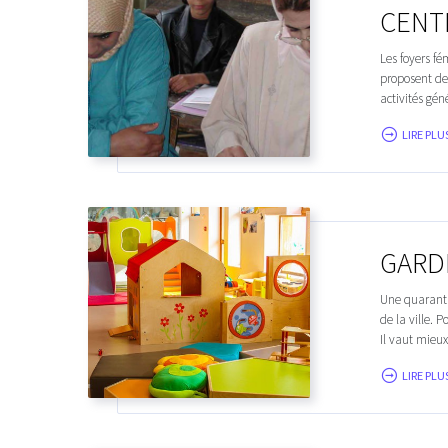
CENT
Les foyers fé
proposent de
activités gén
LIRE PLUS
GARD
Une quaranta
de la ville. 
Il vaut mieux
LIRE PLUS