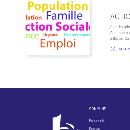
ACTI
Dans le cadr
Commune de C
initié par Sa.
LIRE PLUS
COMMUNE
Présidente
Bureau