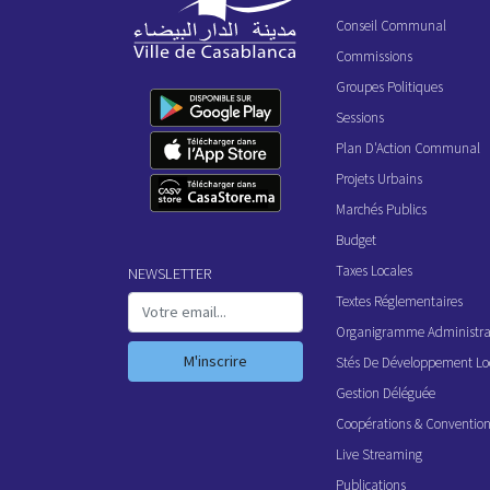
Conseil Communal
Commissions
Groupes Politiques
Sessions
Plan D'Action Communal
Projets Urbains
Marchés Publics
Budget
Taxes Locales
NEWSLETTER
Textes Réglementaires
Organigramme Administrat
M'inscrire
Stés De Développement Lo
Gestion Déléguée
Coopérations & Conventio
Live Streaming
Publications