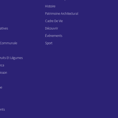
Histoire
Patrimoine Architectural
Cadre De Vie
atives
Découvrir
Événements
ve Communale
Sport
ruits Et Légumes
nca
isson
ne
ents