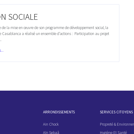
ON SOCIALE
e de la mise en œuvre de son programme de développement social, la
asablanca a réalisé un ensemble d’actions : Participation au projet
..
...
ARRONDISSEMENTS
SERVICES CITOYENS
Ain Chock
Propreté & Environn
Aïn Sebaâ
Hygiène Et Santé