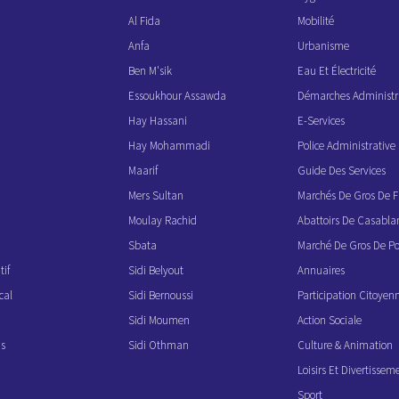
Al Fida
Mobilité
Anfa
Urbanisme
Ben M'sik
Eau Et Électricité
Essoukhour Assawda
Démarches Administr
Hay Hassani
E-Services
Hay Mohammadi
Police Administrati
Maarif
Guide Des Services
Mers Sultan
Marchés De Gros De F
Moulay Rachid
Abattoirs De Casabla
Sbata
Marché De Gros De Po
if
Sidi Belyout
Annuaires
cal
Sidi Bernoussi
Participation Citoyen
Sidi Moumen
Action Sociale
ns
Sidi Othman
Culture & Animation
Loisirs Et Divertissem
Sport