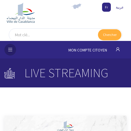
Fr
عربية
UEIL
Chercher
MUNE
MON COMPTE CITOYEN
SSEMENTS
LIVE STREAMING
 CITOYENS
NAIRES
ILLE