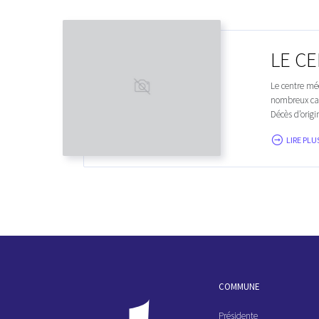
LE C
Le centre mé
nombreux cad
Décès d’origin
LIRE PLUS
COMMUNE
Présidente