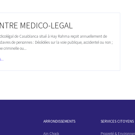
ENTRE MEDICO-LEGAL
dicolégal de Casablanca situé à Hay Rahma reçoit annuellement de
avres de personnes : Décédées sur la voie publique, accidentel ou non ;
e criminelle ou...
...
ARRONDISSEMENTS
SERVICES CITOYENS
Ain Chock
Propreté & Environn