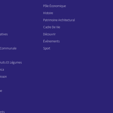
Pôle Économique
Histoire
Patrimoine Architectural
Cadre De Vie
atives
Découvrir
Événements
ve Communale
Sport
ruits Et Légumes
nca
isson
ne
ents