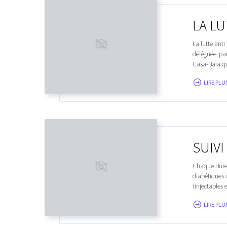
LA LU
La lutte anti
déléguée, pa
Casa-Baïa qui
LIRE PLUS
SUIVI
Chaque Burea
diabétiques i
(injectables 
LIRE PLUS