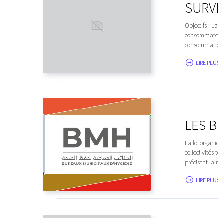
SURVE
Objectifs : L
consommateur
consommation
LIRE PLUS
LES B
La loi organi
collectivités 
précisent la m
LIRE PLUS