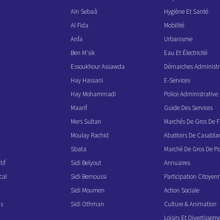
Aïn Sebaâ
Hygiène Et Santé
Al Fida
Mobilité
Anfa
Urbanisme
Ben M'sik
Eau Et Électricité
Essoukhour Assawda
Démarches Administr
Hay Hassani
E-Services
Hay Mohammadi
Police Administrati
Maarif
Guide Des Services
Mers Sultan
Marchés De Gros De F
Moulay Rachid
Abattoirs De Casabla
Sbata
Marché De Gros De Po
if
Sidi Belyout
Annuaires
cal
Sidi Bernoussi
Participation Citoyen
Sidi Moumen
Action Sociale
ns
Sidi Othman
Culture & Animation
Loisirs Et Divertissem