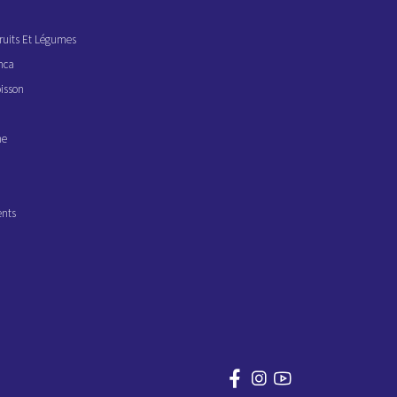
ruits Et Légumes
nca
isson
ne
ents