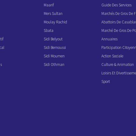
Maarif
Guide Des Services
Mers Sultan
Marchés De Gros De F
Moulay Rachid
Abattoirs De Casabla
Sbata
Marché De Gros De Po
if
Sidi Belyout
Annuaires
cal
Sidi Bernoussi
Participation Citoyen
Sidi Moumen
Action Sociale
ns
Sidi Othman
Culture & Animation
Loisirs Et Divertissem
Sport