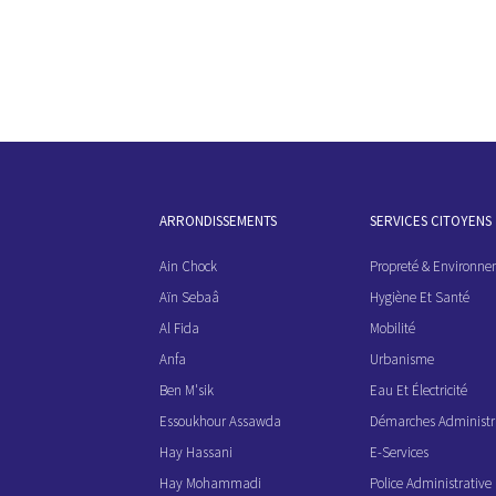
ARRONDISSEMENTS
SERVICES CITOYENS
Ain Chock
Propreté & Environn
Aïn Sebaâ
Hygiène Et Santé
Al Fida
Mobilité
Anfa
Urbanisme
Ben M'sik
Eau Et Électricité
Essoukhour Assawda
Démarches Administr
Hay Hassani
E-Services
Hay Mohammadi
Police Administrati