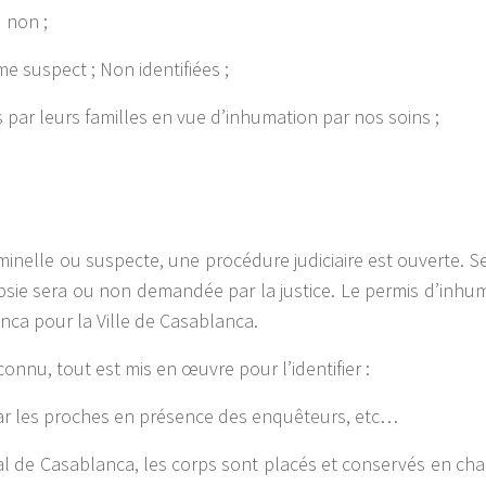
 non ;
e suspect ; Non identifiées ;
s par leurs familles en vue d’inhumation par nos soins ;
iminelle ou suspecte, une procédure judiciaire est ouverte. S
opsie sera ou non demandée par la justice. Le permis d’inhu
nca pour la Ville de Casablanca.
connu, tout est mis en œuvre pour l’identifier :
ar les proches en présence des enquêteurs, etc…
al de Casablanca, les corps sont placés et conservés en ch