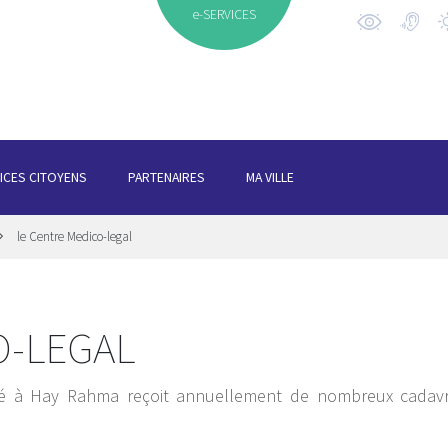
e-SERVICES
ICES CITOYENS
PARTENAIRES
MA VILLE
le Centre Medico-legal
O-LEGAL
tué à Hay Rahma reçoit annuellement de nombreux cadav