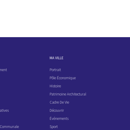
MA VILLE
ement
Portrait
Pôle Économique
Histoire
Patrimoine Architectural
Cadre De Vie
atives
Découvrir
Événements
ve Communale
Sport