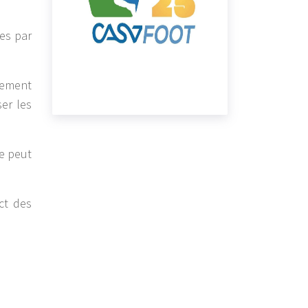
es par
lement
er les
le peut
ct des