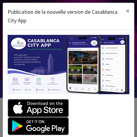
Fr
عربية
×
Publication de la nouvelle version de Casablanca
City App
UEIL
MUNE
CASABLANCA
SSEMENTS
Chercher
 CITOYENS
MON COMPTE CITOYEN
NAIRES
ILLE