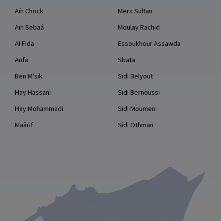
Aïn Chock
Mers Sultan
Aïn Sebaâ
Moulay Rachid
Al Fida
Essoukhour Assawda
Anfa
Sbata
Ben M'sik
Sidi Belyout
Hay Hassani
Sidi Bernoussi
Hay Mohammadi
Sidi Moumen
Maârif
Sidi Othman