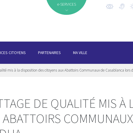
e-SERVICES
ICES CITOYENS
PARTENAIRES
MA VILLE
alité mis à la disposition des citoyens aux Abattoirs Communaux de Casablanca lors d
TTAGE DE QUALITÉ MIS À 
X ABATTOIRS COMMUNAUX