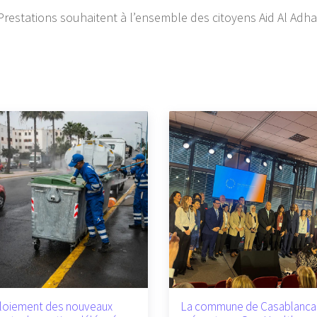
estations souhaitent à l’ensemble des citoyens Aid Al Adh
loiement des nouveaux
La commune de Casablanca