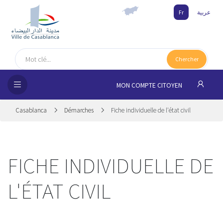
Fr
عربية
UEIL
Chercher
MUNE
MON COMPTE CITOYEN
SSEMENTS
Casablanca
Démarches
Fiche individuelle de l'état civil
 CITOYENS
NAIRES
FICHE INDIVIDUELLE DE
ILLE
L'ÉTAT CIVIL