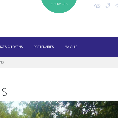
e-SERVICES
ICES CITOYENS
PARTENAIRES
MA VILLE
INS
NS