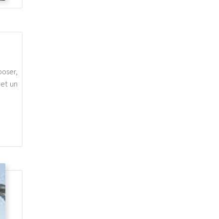
poser,
 et un