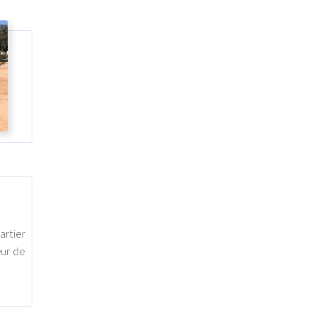
artier
œur de