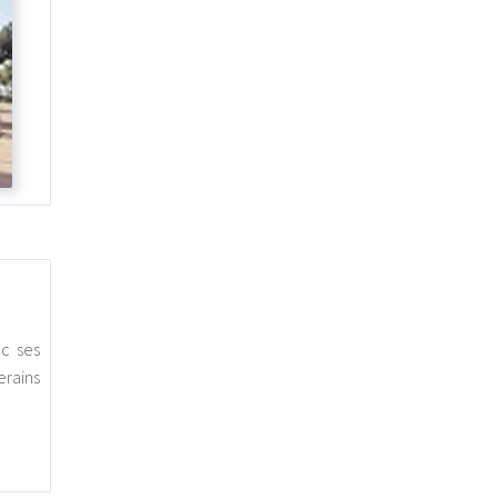
c ses
erains