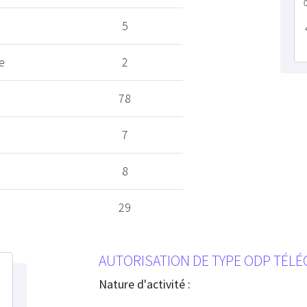
5
e
2
78
7
8
29
AUTORISATION DE TYPE ODP TÉL
Nature d'activité :