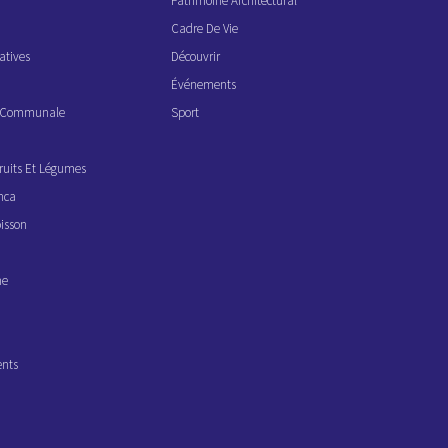
Patrimoine Architectural
Cadre De Vie
atives
Découvrir
Événements
ve Communale
Sport
ruits Et Légumes
nca
isson
ne
ents