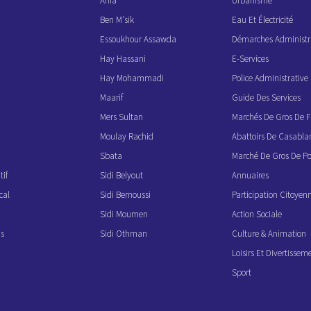
Anfa
Urbanisme
Ben M'sik
Eau Et Électricité
Essoukhour Assawda
Démarches Administr
Hay Hassani
E-Services
Hay Mohammadi
Police Administrati
Maarif
Guide Des Services
Mers Sultan
Marchés De Gros De F
Moulay Rachid
Abattoirs De Casabla
Sbata
Marché De Gros De Po
if
Sidi Belyout
Annuaires
cal
Sidi Bernoussi
Participation Citoyen
Sidi Moumen
Action Sociale
ns
Sidi Othman
Culture & Animation
Loisirs Et Divertissem
Sport