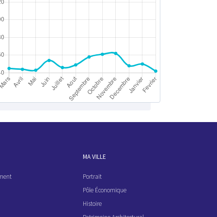
MA VILLE
ement
Portrait
Pôle Économique
Histoire