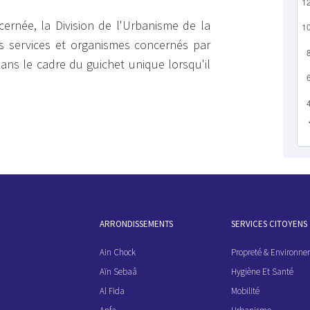
ncernée, la Division de l'Urbanisme de la
des services et organismes concernés par
 dans le cadre du guichet unique lorsqu'il
ARRONDISSEMENTS
SERVICES CITOYENS
Ain Chock
Propreté & Environn
Aïn Sebaâ
Hygiène Et Santé
Al Fida
Mobilité