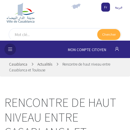
Fr
عربية
UEIL
Chercher
MUNE
MON COMPTE CITOYEN
SSEMENTS
Casablanca
Actualités
Rencontre de haut niveau entre
 CITOYENS
Casablanca et Toulouse
NAIRES
RENCONTRE DE HAUT
ILLE
NIVEAU ENTRE