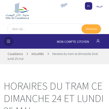
Fr
عربية
UEIL
Chercher
MUNE
MON COMPTE CITOYEN
SSEMENTS
Casablanca
Actualités
Horaires du tram ce dimanche 24 et
 CITOYENS
lundi 25 mai
NAIRES
HORAIRES DU TRAM CE
ILLE
DIMANCHE 24 ET LUNDI