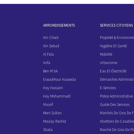
ARRONDISSEMENTS
SERVICES CITOYENS
Ain Chock
Propreté & Environn
Aïn Sebaâ
Hygiène Et Santé
Al Fida
Mobilité
Anfa
Urbanisme
Ben M'sik
Eau Et Électricité
Essoukhour Assawda
Démarches Administr
Hay Hassani
E-Services
Hay Mohammadi
Police Administrati
Maarif
Guide Des Services
Mers Sultan
Marchés De Gros De F
Moulay Rachid
Abattoirs De Casabla
Sbata
Marché De Gros De Po