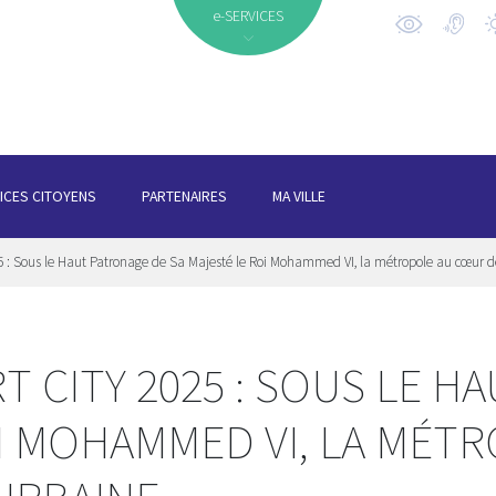
e-SERVICES
ICES CITOYENS
PARTENAIRES
MA VILLE
 : Sous le Haut Patronage de Sa Majesté le Roi Mohammed VI, la métropole au cœur de
 CITY 2025 : SOUS LE H
OI MOHAMMED VI, LA MÉT