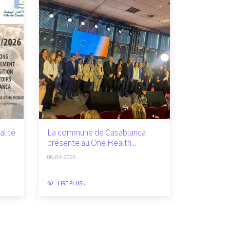
alité
La commune de Casablanca
présente au One Health...
06-04-2026
LIRE PLUS...