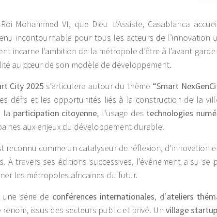
Roi Mohammed VI, que Dieu L’Assiste, Casablanca accuei
enu incontournable pour tous les acteurs de l’innovation u
nt incarne l’ambition de la métropole d’être à l’avant-garde 
rabilité au cœur de son modèle de développement.
rt City 2025
s’articulera autour du thème
“Smart NexGenCit
les défis et les opportunités liés à la construction de la v
, la
participation citoyenne
, l’usage des
technologies numé
urbaines aux enjeux du développement durable.
t reconnu comme un catalyseur de réflexion, d'innovation et 
ns. À travers ses éditions successives, l’événement a su s
er les métropoles africaines du futur.
 une série de
conférences internationales
, d’
ateliers thém
 renom, issus des secteurs public et privé. Un
village startu