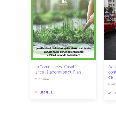
La Commune de Casablanca
Dép
lance l'élaboration du Plan...
cont
de...
20-07-2026
04-07
LIRE PLUS...
LI