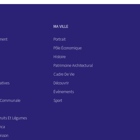
MA VILLE
ement
Portrait
Pôle Économique
Histoire
Patrimoine Architectural
Cadre De Vie
atives
Découvrir
Événements
ve Communale
Sport
ruits Et Légumes
nca
isson