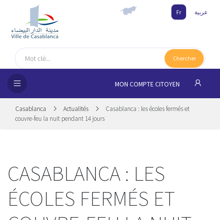
Fr
عربية
UEIL
Chercher
MUNE
MON COMPTE CITOYEN
SSEMENTS
Casablanca
Actualités
Casablanca : les écoles fermés et
 CITOYENS
couvre-feu la nuit pendant 14 jours
NAIRES
CASABLANCA : LES
ILLE
ÉCOLES FERMÉS ET