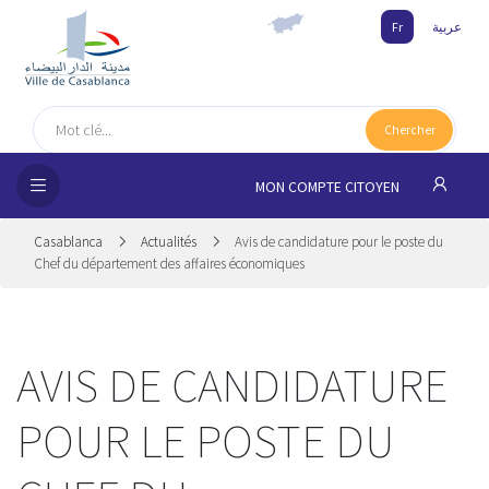
Fr
عربية
UEIL
Chercher
MUNE
MON COMPTE CITOYEN
SSEMENTS
Casablanca
Actualités
Avis de candidature pour le poste du
 CITOYENS
Chef du département des affaires économiques
NAIRES
AVIS DE CANDIDATURE
ILLE
POUR LE POSTE DU